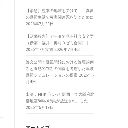
【緊急】熊本の地震を受けて――真夏
の避難生活で災害関連死を防ぐために
2026年7月29日
【活動報告】データで見る社会安全学
（伊藤・福井・奥村３ゼミ合同）｜
2026年7月実施
2026年7月4日
論文公開：避難開始における論理的判
断と直感的判断の関係を考慮した津波
避難シミュレーションの提案
2026年7
月4日
出演：NHK「ほっと関西」で大阪府北
部地震8年の特集が放送されました
2026年6月19日
アーカイブ