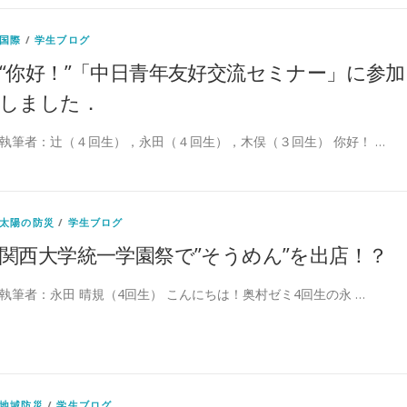
国際
/
学生ブログ
“你好！”「中⽇⻘年友好交流セミナー」に参加
しました．
執筆者：辻（４回生），永田（４回生），木俣（３回生） 你好！ …
太陽の防災
/
学生ブログ
関西大学統一学園祭で”そうめん”を出店！？
執筆者：永田 晴規（4回生） こんにちは！奥村ゼミ4回生の永 …
地域防災
/
学生ブログ