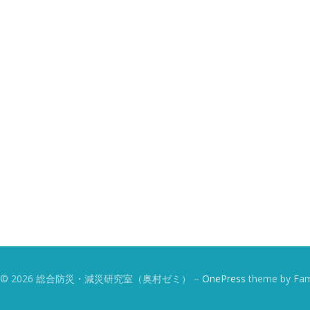
ght © 2026 総合防災・減災研究室（奥村ゼミ）
–
OnePress
theme by Fa