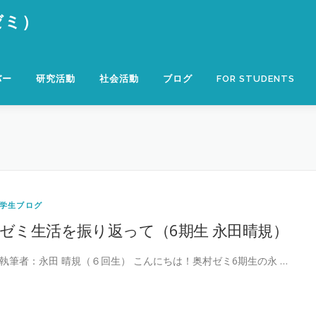
ゼミ）
バー
研究活動
社会活動
ブログ
FOR STUDENTS
学生ブログ
ゼミ生活を振り返って（6期生 永田晴規）
執筆者：永田 晴規（６回生） こんにちは！奥村ゼミ6期生の永 …