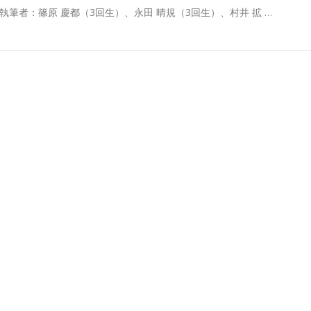
執筆者：篠原 慶都（3回生）、永田 晴規（3回生）、村井 拡 …