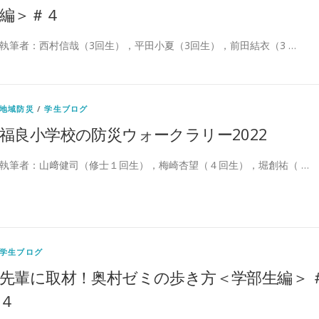
編＞＃４
執筆者：西村信哉（3回生），平田小夏（3回生），前田結衣（3 …
地域防災
/
学生ブログ
福良小学校の防災ウォークラリー2022
執筆者：山﨑健司（修士１回生），梅崎杏望（４回生），堀創祐（ …
学生ブログ
先輩に取材！奥村ゼミの歩き方＜学部生編＞ 
４