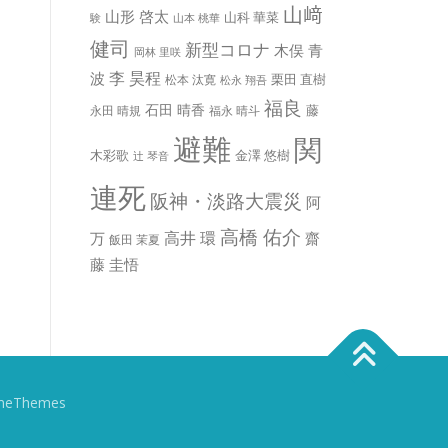
山﨑
山形 啓太
山科 華菜
験
山本 桃華
健司
新型コロナ
木俣 青
岡林 里咲
李 昊程
波
栗田 直樹
松本 汰寛
松永 翔吾
福良
石田 晴香
藤
永田 晴規
福永 晴斗
避難
関
木彩歌
金澤 悠樹
辻 琴音
連死
阪神・淡路大震災
阿
高橋 佑介
高井 環
万
齋
飯田 茉夏
藤 圭悟
meThemes