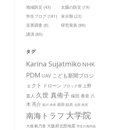
地域防災
(43)
太陽の防災
(19)
学生ブログ
(181)
未分類
(23)
災害調査
(8)
研究発表
(88)
講演
(80)
タグ
Karina Sujatmiko
NHK
PDM
こども新聞プロジ
UAV
ェクト
ドローン
上野
ブロック塀
久世 真侑子
八
直人
保田 香音
木 亮介
前田 結衣
前川 未有
北田 朱里
大学院
南海トラフ
大阪府北部地震
大槻 帆乃香
学生の海外経