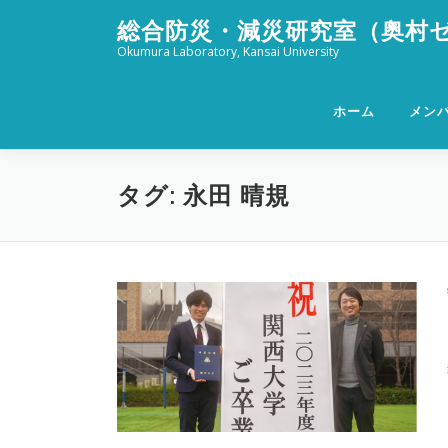
コ
総合防災・減災研究室（奥村
ン
Okumura Laboratory, Kansai University
テ
ン
ツ
ホーム
メン
へ
ス
キ
タグ:
永田 晴規
ッ
プ