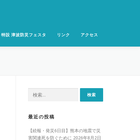
特設 津波防災フェスタ
リンク
アクセス
検
索:
最近の投稿
【続報・発災6日目】熊本の地震で災
害関連死を防ぐために
2026年8月2日