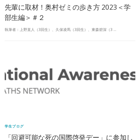
先輩に取材！奥村ゼミの歩き方 2023＜学
部生編＞＃２
執筆者：上野直人（3回生）、久保凌馬（3回生）、東森碧深（3 …
学生ブログ
「回避可能な死の国際啓発デー」に参加し