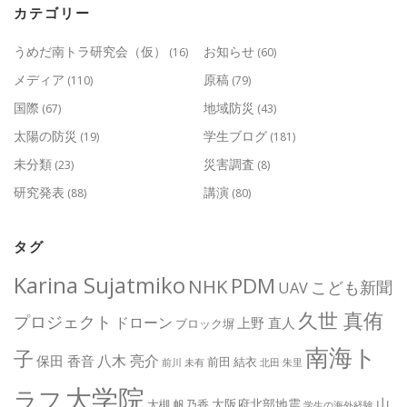
カテゴリー
うめだ南トラ研究会（仮）
お知らせ
(16)
(60)
メディア
原稿
(110)
(79)
国際
地域防災
(67)
(43)
太陽の防災
学生ブログ
(19)
(181)
未分類
災害調査
(23)
(8)
研究発表
講演
(88)
(80)
タグ
Karina Sujatmiko
PDM
NHK
こども新聞
UAV
久世 真侑
プロジェクト
ドローン
上野 直人
ブロック塀
南海ト
子
八木 亮介
保田 香音
前田 結衣
前川 未有
北田 朱里
大学院
ラフ
山
大阪府北部地震
大槻 帆乃香
学生の海外経験