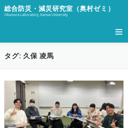
コ
総合防災・減災研究室（奥村ゼミ）
ン
テ
Okumura Laboratory, Kansai University
ン
ツ
へ
メニュー
ス
キ
ッ
ホーム
メンバー
研究活動
社会活動
プ
タグ:
久保 凌馬
ブログ
FOR STUDENTS
特設 津波防災フェスタ
リンク
アクセス