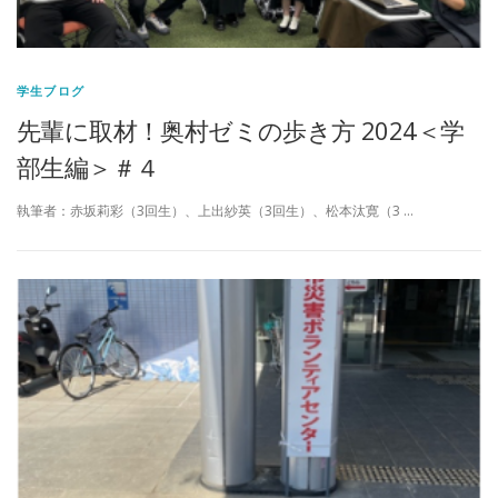
学生ブログ
先輩に取材！奥村ゼミの歩き方 2024＜学
部生編＞＃４
執筆者：赤坂莉彩（3回生）、上出紗英（3回生）、松本汰寛（3 …