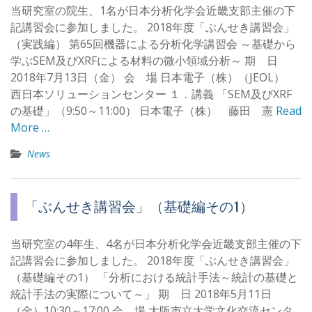
当研究室の院生、1名が日本分析化学会近畿支部主催の下
記講習会に参加しました。 2018年度「ぶんせき講習会」
（実践編） 第65回機器による分析化学講習会 ～基礎から
学ぶSEM及びXRFによる材料の微小領域分析～ 期 日
2018年7月13日（金） 会 場 日本電子（株）（JEOL）
西日本ソリューションセンター １．講義 「SEM及びXRF
の基礎」（9:50～11:00） 日本電子（株） 藤田 憲
Read
More …
News
「ぶんせき講習会」（基礎編その1）
当研究室の4年生、4名が日本分析化学会近畿支部主催の下
記講習会に参加しました。 2018年度「ぶんせき講習会」
（基礎編その1） 「分析における統計手法～統計の基礎と
統計手法の実際について～」 期 日 2018年5月11日
（金）10:30～17:00 会 場 大阪市立大学文化交流センタ