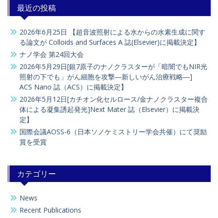
最近の投稿
2026年6月25日 【超音波照射による水からの水素生成に関す
る論文が Colloids and Surfaces A 誌(Elsevier)に掲載決定】
ナノ学会 第24回大会
2026年5月29日[銀7原子のナノクラスターが「暗闇でもNIR光
照射の下でも」がん細胞を攻撃―新しいがん治療戦略―]
ACS Nano 誌（ACS）に掲載決定】
2026年5月12日[カチオン化セルロース/金ナノクラスター複合
体による凝集誘起発光]Next Mater 誌（Elsevier）に掲載決
定】
国際会議AOSS-6（日本ソノケミストリー学会共催）にて奨励
賞を受賞
カテゴリー
News
Recent Publications