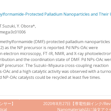
hylformamide-Protected Palladium Nanoparticles and Their 
 T.Suzuki, Y. Obora*,
somega.0c01006
imethylformamide (DMF)-protected palladium nanoparticles
) as the NP precursor is reported. Pd NPs-OAc were
n electron microscopy, FT-IR, NMR, and X-ray photoelectro
tribution and the coordination state of DMF. Pd NPs-OAc we
NP precursor. The Suzuki–Miyaura cross-coupling reaction
s-OAc and a high catalytic activity was observed with a turn
 NP-OAc catalysts could be recycled at least five times.
センサー】
2020年8月27日【導電性銅インク/Rev
cal
Nanomaterials誌に論文ア