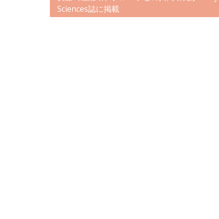
Sciences誌に掲載
ナ
ビ
ゲ
ー
シ
ョ
ン