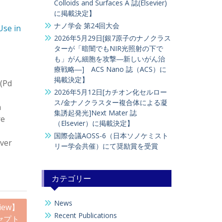
Colloids and Surfaces A 誌(Elsevier)
に掲載決定】
ナノ学会 第24回大会
Use in
2026年5月29日[銀7原子のナノクラス
ターが「暗闇でもNIR光照射の下で
も」がん細胞を攻撃―新しいがん治
療戦略―] ACS Nano 誌（ACS）に
掲載決定】
 (Pd
2026年5月12日[カチオン化セルロー
ス/金ナノクラスター複合体による凝
n
集誘起発光]Next Mater 誌
re
（Elsevier）に掲載決定】
国際会議AOSS-6（日本ソノケミスト
over
リー学会共催）にて奨励賞を受賞
カテゴリー
News
iew】
Recent Publications
クセプト