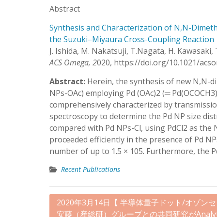
Abstract
Synthesis and Characterization of N,N-Dimet
the Suzuki–Miyaura Cross-Coupling Reaction
J. Ishida, M. Nakatsuji, T.Nagata, H. Kawasaki,
ACS Omega, 2
020, https://doi.org/10.1021/ac
Abstract:
Herein, the synthesis of new N,N-d
NPs-OAc) employing Pd (OAc)2 (═ Pd(OCOCH3)2
comprehensively characterized by transmissio
spectroscopy to determine the Pd NP size dis
compared with Pd NPs-Cl, using PdCl2 as the 
proceeded efficiently in the presence of Pd NP
number of up to 1.5 × 105. Furthermore, the Pd
Recent Publications
投
2020年3月14日【 半導体量子ドット/オゾン
安藤（産総研）グループとの共同研究がAnalyti
稿