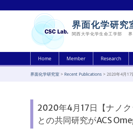
Skip
to
content
界面化学研究
関西大学化学生命工学部 界面化学研究室 
Home
Member
Research
界面化学研究室
>
Recent Publications
>
2020年4月
2020年4月17日【ナ
との共同研究がACS Om