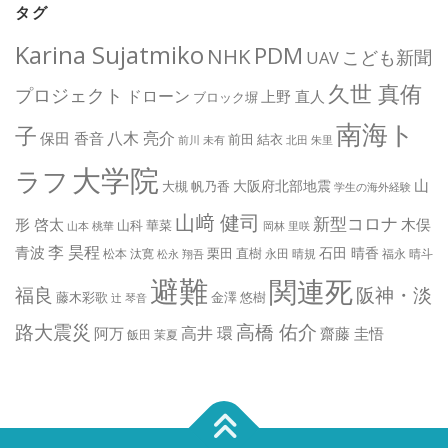
タグ
Karina Sujatmiko
PDM
NHK
こども新聞
UAV
久世 真侑
プロジェクト
ドローン
上野 直人
ブロック塀
南海ト
子
八木 亮介
保田 香音
前田 結衣
前川 未有
北田 朱里
大学院
ラフ
山
大阪府北部地震
大槻 帆乃香
学生の海外経験
山﨑 健司
新型コロナ
形 啓太
木俣
山科 華菜
山本 桃華
岡林 里咲
李 昊程
青波
石田 晴香
栗田 直樹
松本 汰寛
永田 晴規
福永 晴斗
松永 翔吾
避難
関連死
阪神・淡
福良
藤木彩歌
金澤 悠樹
辻 琴音
路大震災
高橋 佑介
高井 環
阿万
齋藤 圭悟
飯田 茉夏