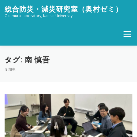
コ
総合防災・減災研究室（奥村ゼミ）
ン
テ
Okumura Laboratory, Kansai University
ン
ツ
へ
メニュー
ス
キ
ッ
ホーム
メンバー
研究活動
社会活動
プ
タグ:
南 慎吾
９期生
ブログ
FOR STUDENTS
特設 津波防災フェスタ
リンク
アクセス