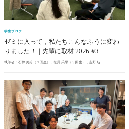
学生ブログ
ゼミに入って，私たちこんなふうに変わ
りました！｜先輩に取材 2026 #3
執筆者：石井 美鈴（３回生），松尾 采果（３回生），吉野 航 …