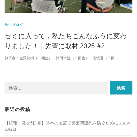
学生ブログ
ゼミに入って，私たちこんなふうに変わ
りました！｜先輩に取材 2025 #2
執筆者：金澤悠樹（３回生），津田幸洸（３回生），南慎吾（３回 …
検
索:
最近の投稿
【続報・発災6日目】熊本の地震で災害関連死を防ぐために
2026年
8月2日