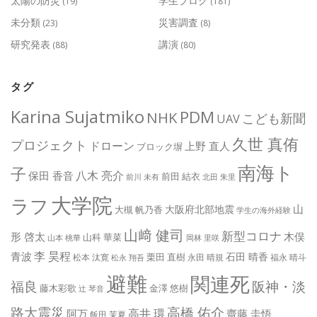
太陽の防災
学生ブログ
(19)
(181)
未分類
災害調査
(23)
(8)
研究発表
講演
(88)
(80)
タグ
Karina Sujatmiko
PDM
NHK
こども新聞
UAV
久世 真侑
プロジェクト
ドローン
上野 直人
ブロック塀
南海ト
子
八木 亮介
保田 香音
前田 結衣
前川 未有
北田 朱里
大学院
ラフ
山
大阪府北部地震
大槻 帆乃香
学生の海外経験
山﨑 健司
新型コロナ
形 啓太
木俣
山科 華菜
山本 桃華
岡林 里咲
李 昊程
青波
石田 晴香
栗田 直樹
松本 汰寛
永田 晴規
福永 晴斗
松永 翔吾
避難
関連死
阪神・淡
福良
藤木彩歌
金澤 悠樹
辻 琴音
路大震災
高橋 佑介
高井 環
阿万
齋藤 圭悟
飯田 茉夏