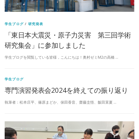
学生ブログ
/
研究発表
「東日本大震災・原子力災害 第三回学術
研究集会」に参加しました
学生ブログを閲覧している皆様，こんにちは！奥村ゼミM2の高橋 …
学生ブログ
専門演習発表会2024を終えての振り返り
執筆者：松本庄平、篠原まどか、保田香音、齋藤圭悟、飯田茉夏 …