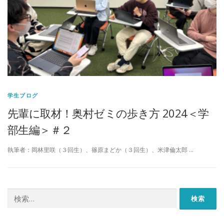
学生ブログ
先輩に取材！奥村ゼミの歩き方 2024＜学
部生編＞＃２
執筆者：岡林里咲（３回生）、篠原まどか（３回生）、米津倫太郎 …
検
索: