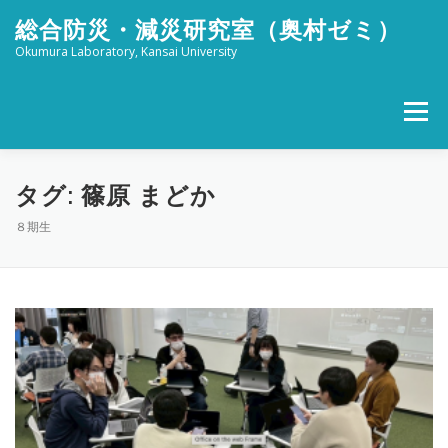
コ
総合防災・減災研究室（奥村ゼミ）
ン
テ
Okumura Laboratory, Kansai University
ン
ツ
へ
メニュー
ス
キ
ッ
ホーム
メンバー
研究活動
社会活動
プ
タグ:
篠原 まどか
８期生
ブログ
FOR STUDENTS
特設 津波防災フェスタ
リンク
アクセス