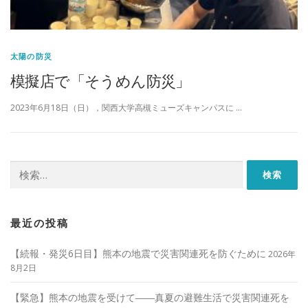
太陽の防災
模擬店で「そうめん防災」
2023年6月18日（日），関西大学高槻ミューズキャンパスに …
検
索:
最近の投稿
【続報・発災6日目】熊本の地震で災害関連死を防ぐために
2026年
8月2日
【緊急】熊本の地震を受けて――真夏の避難生活で災害関連死を