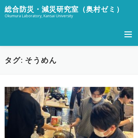
コ
総合防災・減災研究室（奥村ゼミ）
ン
テ
Okumura Laboratory, Kansai University
ン
ツ
へ
メニュー
ス
キ
ッ
ホーム
メンバー
研究活動
社会活動
プ
タグ:
そうめん
ブログ
FOR STUDENTS
特設 津波防災フェスタ
リンク
アクセス