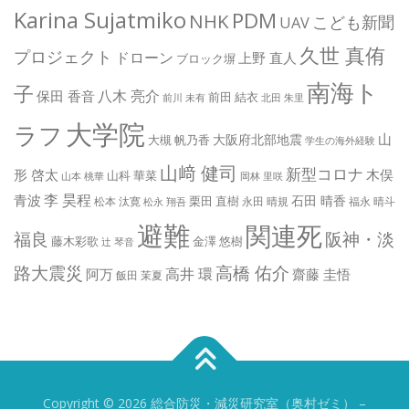
Karina Sujatmiko
PDM
NHK
こども新聞
UAV
久世 真侑
プロジェクト
ドローン
上野 直人
ブロック塀
南海ト
子
八木 亮介
保田 香音
前田 結衣
前川 未有
北田 朱里
大学院
ラフ
山
大阪府北部地震
大槻 帆乃香
学生の海外経験
山﨑 健司
新型コロナ
形 啓太
木俣
山科 華菜
山本 桃華
岡林 里咲
李 昊程
青波
石田 晴香
栗田 直樹
松本 汰寛
永田 晴規
福永 晴斗
松永 翔吾
避難
関連死
阪神・淡
福良
藤木彩歌
金澤 悠樹
辻 琴音
路大震災
高橋 佑介
高井 環
阿万
齋藤 圭悟
飯田 茉夏
Copyright © 2026 総合防災・減災研究室（奥村ゼミ）
–