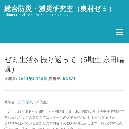
コ
総合防災・減災研究室（奥村ゼミ）
ン
テ
Okumura Laboratory, Kansai University
ン
ツ
へ
メニュー
ス
キ
ッ
ホーム
メンバー
研究活動
社会活動
プ
ゼミ生活を振り返って（6期生 永田晴
規）
ブログ
FOR STUDENTS
特設 津波防災フェスタ
投稿日:
2024年3月20日
投稿者:
BOSAI
リンク
アクセス
執筆者：
永田 晴規
（６回生）
こんにちは！奥村ゼミ6期生の永田晴規です．私は関西大学社会安全学部を卒
業しました．このブログでは大学生活の大半を占めたゼミ生活を振り返り，
ブログを読んでいる皆さんに奥村ゼミの強みをお伝えします．拙い文章で恐
縮ですが，温かい目で読んでいただけると幸いです．