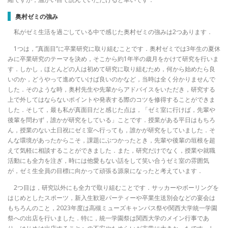
奥村ゼミの強み
私がゼミ生活を過ごしている中で感じた奥村ゼミの強みは2つあります．
1つは，”真面目”に卒業研究に取り組むことです．奥村ゼミでは3年生の夏休
みに卒業研究のテーマを決め，そこから約1年半の歳月をかけて研究を行いま
す．しかし，ほとんどの人は初めて研究に取り組むため，何から始めたら良
いのか，どうやって進めていけば良いのかなど，当時は全く分かりませんで
した．そのような時，奥村先生や先輩からアドバイスをいただき，研究する
上で外してはならないポイントや発表する際のコツを修得することができま
した．そして，最も私が真面目だと感じた点は，「ゼミ室に行けば，先輩や
後輩を問わず，誰かが研究をしている」ことです．授業がある平日はもちろ
ん，授業のない土日祝にゼミ室へ行っても，誰かが研究をしていました．そ
んな環境があったからこそ，課題にぶつかったとき，先輩や後輩の垣根を超
えて気軽に相談することができました．また，研究だけでなく，授業や就職
活動にも全力を注ぎ，時には他愛もない話をして笑い合うゼミ室の雰囲気
が，ゼミ生全員の目標に向かって頑張る源泉になったと考えています．
2つ目は，研究以外にも全力で取り組むことです．サッカーやボーリングを
はじめとしたスポーツ，新入生歓迎パーティーや卒業生送別会などの宴会は
もちろんのこと，2023年度は高槻ミューズキャンパス祭や関西大学統一学園
祭への出店を行いました．特に，統一学園祭は関西大学のメイン行事であ