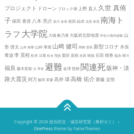
久世 真侑
プロジェクト
ドローン
上野 直人
ブロック塀
南海ト
子
八木 亮介
保田 香音
前田 結衣
前川 未有
北田 朱里
大学院
ラフ
山
大阪府北部地震
大槻 帆乃香
学生の海外経験
山﨑 健司
新型コロナ
形 啓太
木俣
山科 華菜
山本 桃華
岡林 里咲
李 昊程
青波
石田 晴香
栗田 直樹
松本 汰寛
永田 晴規
福永 晴斗
松永 翔吾
避難
関連死
阪神・淡
福良
藤木彩歌
金澤 悠樹
辻 琴音
路大震災
高橋 佑介
高井 環
阿万
齋藤 圭悟
飯田 茉夏
Copyright © 2026 総合防災・減災研究室（奥村ゼミ）
–
OnePress
theme by FameThemes