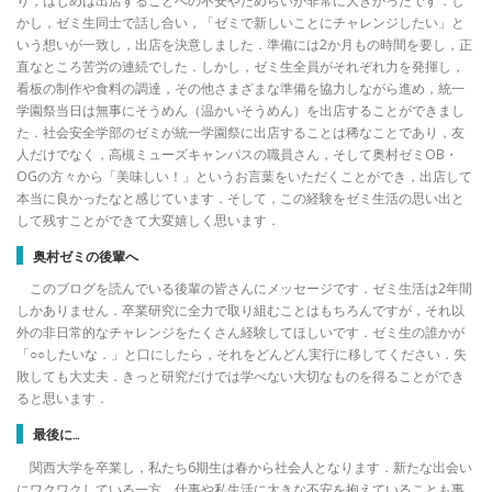
り，はじめは出店することへの不安やためらいが非常に大きかったです．し
かし，ゼミ生同士で話し合い，「ゼミで新しいことにチャレンジしたい」と
いう想いが一致し，出店を決意しました．準備には2か月もの時間を要し，正
直なところ苦労の連続でした．しかし，ゼミ生全員がそれぞれ力を発揮し，
看板の制作や食料の調達，その他さまざまな準備を協力しながら進め，統一
学園祭当日は無事にそうめん（温かいそうめん）を出店することができまし
た．社会安全学部のゼミが統一学園祭に出店することは稀なことであり，友
人だけでなく，高槻ミューズキャンパスの職員さん，そして奥村ゼミOB・
OGの方々から「美味しい！」というお言葉をいただくことができ，出店して
本当に良かったなと感じています．そして，この経験をゼミ生活の思い出と
して残すことができて大変嬉しく思います．
奥村ゼミの後輩へ
このブログを読んでいる後輩の皆さんにメッセージです．ゼミ生活は2年間
しかありません．卒業研究に全力で取り組むことはもちろんですが，それ以
外の非日常的なチャレンジをたくさん経験してほしいです．ゼミ生の誰かが
「○○したいな．」と口にしたら，それをどんどん実行に移してください．失
敗しても大丈夫．きっと研究だけでは学べない大切なものを得ることができ
ると思います．
最後に…
関西大学を卒業し，私たち6期生は春から社会人となります．新たな出会い
にワクワクしている一方，仕事や私生活に大きな不安を抱えていることも事