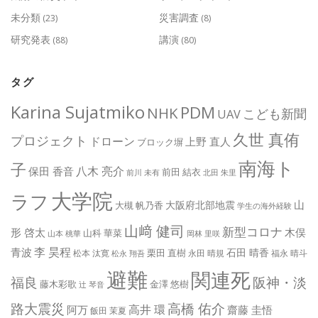
未分類
災害調査
(23)
(8)
研究発表
講演
(88)
(80)
タグ
Karina Sujatmiko
PDM
NHK
こども新聞
UAV
久世 真侑
プロジェクト
ドローン
上野 直人
ブロック塀
南海ト
子
八木 亮介
保田 香音
前田 結衣
前川 未有
北田 朱里
大学院
ラフ
山
大阪府北部地震
大槻 帆乃香
学生の海外経験
山﨑 健司
新型コロナ
形 啓太
木俣
山科 華菜
山本 桃華
岡林 里咲
李 昊程
青波
石田 晴香
栗田 直樹
松本 汰寛
永田 晴規
福永 晴斗
松永 翔吾
避難
関連死
阪神・淡
福良
藤木彩歌
金澤 悠樹
辻 琴音
路大震災
高橋 佑介
高井 環
阿万
齋藤 圭悟
飯田 茉夏