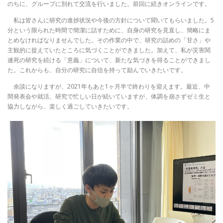
のちに、グループに別れて交流を行いました。前回に続きオンラインです。
私は皆さんに研究の進捗状況や今後の方針について聞いてもらいました。5
分という限られた時間で簡潔に話すために、自身の研究を見直し、簡略にま
とめなければなりませんでした。その作業の中で、研究の詰めの「甘さ」や
主観的に捉えていたところに気づくことができました。加えて、私が災害関
連死の研究を続ける「意義」について、新たな気づきを得ることができまし
た。これからも、自分の研究に自信を持って励んでいきたいです。
余談になりますが、2021年もあと1ヶ月半で終わりを迎えます。最近、中
間発表会や就活、研究で忙しい日が続いていますが、体調を崩さずゼミ生と
協力しながら、楽しく過ごしていきたいです。