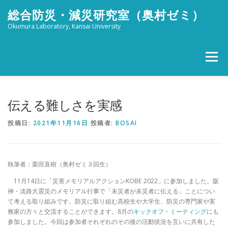
コ
総合防災・減災研究室（奥村ゼミ）
ン
テ
Okumura Laboratory, Kansai University
ン
ツ
へ
メニュー
ス
キ
ッ
ホーム
メンバー
研究活動
社会活動
プ
伝える難しさを実感
投稿日:
2021年11月16日
投稿者:
BOSAI
ブログ
FOR STUDENTS
特設 津波防災フェスタ
執筆者：栗田直樹（奥村ゼミ３回生）
リンク
アクセス
11月14日に「災害メモリアルアクションKOBE 2022」に参加しました。阪
神・淡路大震災のメモリアル行事で「未災者が未災者に伝える」ことについ
て考える取り組みです。防災に取り組む高校生や大学生、防災の専門家や実
務家の方々と交流することができます。8月の
キックオフ・ミーティング
にも
参加しました。今回は参加者それぞれのその後の活動状況を互いに共有した