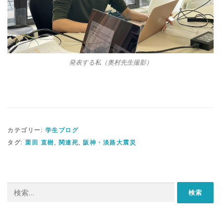
発表する私（奥村先生撮影）
カテゴリー:
学生ブログ
タグ:
栗田 直樹
,
関連死
,
阪神・淡路大震災
検
索: