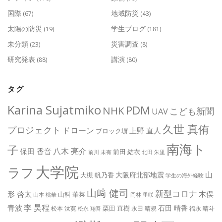
国際
地域防災
(67)
(43)
太陽の防災
学生ブログ
(19)
(181)
未分類
災害調査
(23)
(8)
研究発表
講演
(88)
(80)
タグ
Karina Sujatmiko
PDM
NHK
こども新聞
UAV
久世 真侑
プロジェクト
ドローン
上野 直人
ブロック塀
南海ト
子
八木 亮介
保田 香音
前田 結衣
前川 未有
北田 朱里
大学院
ラフ
山
大阪府北部地震
大槻 帆乃香
学生の海外経験
山﨑 健司
新型コロナ
形 啓太
木俣
山科 華菜
山本 桃華
岡林 里咲
李 昊程
青波
石田 晴香
栗田 直樹
松本 汰寛
永田 晴規
福永 晴斗
松永 翔吾