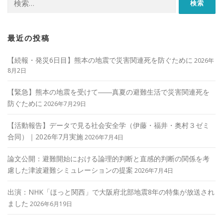
シ
索:
ョ
ン
最近の投稿
【続報・発災6日目】熊本の地震で災害関連死を防ぐために
2026年
8月2日
【緊急】熊本の地震を受けて――真夏の避難生活で災害関連死を
防ぐために
2026年7月29日
【活動報告】データで見る社会安全学（伊藤・福井・奥村３ゼミ
合同）｜2026年7月実施
2026年7月4日
論文公開：避難開始における論理的判断と直感的判断の関係を考
慮した津波避難シミュレーションの提案
2026年7月4日
出演：NHK「ほっと関西」で大阪府北部地震8年の特集が放送され
ました
2026年6月19日