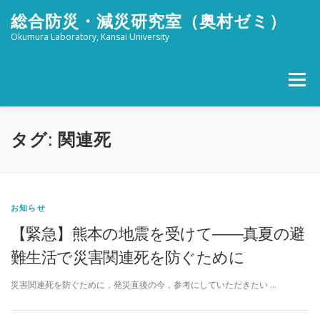
コ
総合防災・減災研究室（奥村ゼミ）
ン
テ
Okumura Laboratory, Kansai University
ン
ツ
へ
メニュー
ス
キ
ッ
ホーム
メンバー
研究活動
社会活動
プ
タグ:
関連死
ブログ
FOR STUDENTS
特設 津波防災フェスタ
お知らせ
【緊急】熊本の地震を受けて――真夏の避
リンク
アクセス
難生活で災害関連死を防ぐために
災害関連死を防ぐために，発災直後の今，参考にしていただきたい …