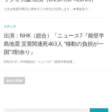
２月は毎週月曜日に奥村ゼミの学生が出演します． ■ 番組名ラ …
メディア
出演：NHK（総合）「ニュース7『能登半
島地震 災害関連死463人 “移動の負担が一
因”3割余り』
R08.01.01：NHK[総合]「ニュース7『能登半島地震 …
投
稿
過去の投稿
ナ
ビ
ゲ
ー
検