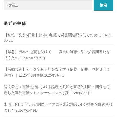
検
索:
最近の投稿
【続報・発災6日目】熊本の地震で災害関連死を防ぐために
2026年
8月2日
【緊急】熊本の地震を受けて――真夏の避難生活で災害関連死を
防ぐために
2026年7月29日
【活動報告】データで見る社会安全学（伊藤・福井・奥村３ゼミ
合同）｜2026年7月実施
2026年7月4日
論文公開：避難開始における論理的判断と直感的判断の関係を考
慮した津波避難シミュレーションの提案
2026年7月4日
出演：NHK「ほっと関西」で大阪府北部地震8年の特集が放送され
ました
2026年6月19日