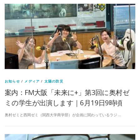
お知らせ
/
メディア
/
太陽の防災
案内：FM大阪「未来に+」第3回に奥村ゼ
ミの学生が出演します｜6月19日9時頃
奥村ゼミと西岡ゼミ（関西大学商学部）が企画に関わっているラジ …