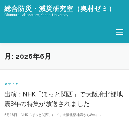
コ
総合防災・減災研究室（奥村ゼミ）
ン
テ
Okumura Laboratory, Kansai University
ン
ツ
へ
メニュー
ス
キ
ッ
ホーム
メンバー
研究活動
社会活動
プ
月:
2026年6月
ブログ
FOR STUDENTS
特設 津波防災フェスタ
メディア
出演：NHK「ほっと関西」で大阪府北部地
リンク
アクセス
震8年の特集が放送されました
6月18日，NHK「ほっと関西」にて，大阪北部地震から8年に …