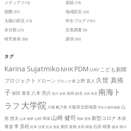
メディア
原稿
(110)
(79)
国際
地域防災
(67)
(43)
太陽の防災
学生ブログ
(19)
(181)
未分類
災害調査
(23)
(8)
研究発表
講演
(88)
(80)
タグ
Karina Sujatmiko
PDM
NHK
こども新聞
UAV
久世 真侑
プロジェクト
ドローン
上野 直人
ブロック塀
南海ト
子
八木 亮介
保田 香音
前田 結衣
前川 未有
北田 朱里
大学院
ラフ
山
大阪府北部地震
大槻 帆乃香
学生の海外経験
山﨑 健司
新型コロナ
形 啓太
木俣
山科 華菜
山本 桃華
岡林 里咲
李 昊程
青波
石田 晴香
栗田 直樹
松本 汰寛
永田 晴規
福永 晴斗
松永 翔吾