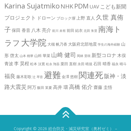
Karina Sujatmiko
PDM
NHK
こども新聞
UAV
久世 真侑
プロジェクト
ドローン
上野 直人
ブロック塀
南海ト
子
八木 亮介
保田 香音
前田 結衣
前川 未有
北田 朱里
大学院
ラフ
山
大阪府北部地震
大槻 帆乃香
学生の海外経験
山﨑 健司
新型コロナ
形 啓太
木俣
山科 華菜
山本 桃華
岡林 里咲
李 昊程
青波
石田 晴香
栗田 直樹
松本 汰寛
永田 晴規
福永 晴斗
松永 翔吾
避難
関連死
阪神・淡
福良
藤木彩歌
金澤 悠樹
辻 琴音
路大震災
高橋 佑介
高井 環
阿万
齋藤 圭悟
飯田 茉夏
Copyright © 2026 総合防災・減災研究室（奥村ゼミ）
–