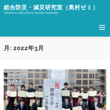
コ
総合防災・減災研究室（奥村ゼミ）
ン
テ
Okumura Laboratory, Kansai University
ン
ツ
へ
メニュー
ス
キ
ッ
ホーム
メンバー
研究活動
社会活動
プ
月:
2022年3月
ブログ
FOR STUDENTS
特設 津波防災フェスタ
リンク
アクセス