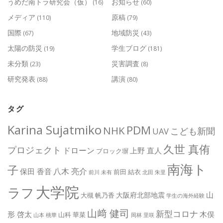
うめだ南トラ研究会（仮）
お知らせ
(16)
(60)
メディア
原稿
(110)
(79)
国際
地域防災
(67)
(43)
太陽の防災
学生ブログ
(19)
(181)
未分類
災害調査
(23)
(8)
研究発表
講演
(88)
(80)
タグ
Karina Sujatmiko
PDM
NHK
こども新聞
UAV
久世 真侑
プロジェクト
ドローン
上野 直人
ブロック塀
南海ト
子
八木 亮介
保田 香音
前田 結衣
前川 未有
北田 朱里
大学院
ラフ
山
大阪府北部地震
大槻 帆乃香
学生の海外経験
山﨑 健司
新型コロナ
形 啓太
木俣
山科 華菜
山本 桃華
岡林 里咲