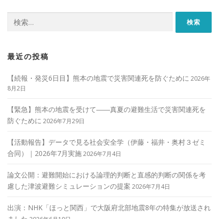
検
索:
最近の投稿
【続報・発災6日目】熊本の地震で災害関連死を防ぐために
2026年
8月2日
【緊急】熊本の地震を受けて――真夏の避難生活で災害関連死を
防ぐために
2026年7月29日
【活動報告】データで見る社会安全学（伊藤・福井・奥村３ゼミ
合同）｜2026年7月実施
2026年7月4日
論文公開：避難開始における論理的判断と直感的判断の関係を考
慮した津波避難シミュレーションの提案
2026年7月4日
出演：NHK「ほっと関西」で大阪府北部地震8年の特集が放送され
ました