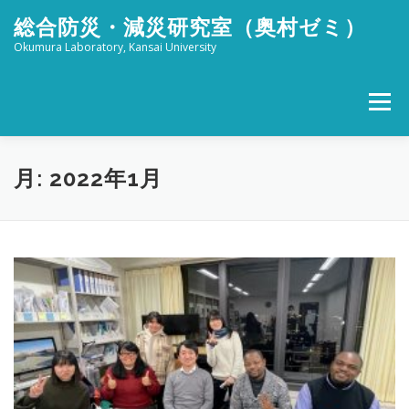
コ
総合防災・減災研究室（奥村ゼミ）
ン
テ
Okumura Laboratory, Kansai University
ン
ツ
へ
メニュー
ス
キ
ッ
ホーム
メンバー
研究活動
社会活動
プ
月:
2022年1月
ブログ
FOR STUDENTS
特設 津波防災フェスタ
リンク
アクセス