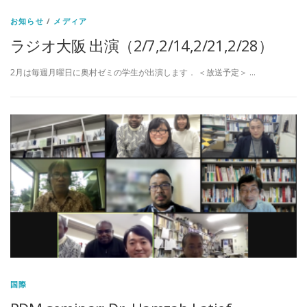
お知らせ
/
メディア
ラジオ大阪 出演（2/7,2/14,2/21,2/28）
2月は毎週月曜日に奥村ゼミの学生が出演します． ＜放送予定＞ …
国際