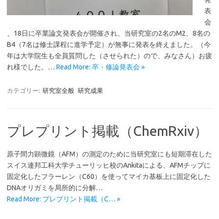
表
会
、18日に卒業論文発表会が開催され、当研究室の2名のM2、8名の
B4（7名は修士課程に進学予定）が無事に発表を終えました。（今
年は大学院生も全員質問した（させられた）ので、みなさん）お疲
れ様でした。…
Read More: 卒・修論発表会 »
カテゴリー:
研究室全般
研究成果
プレプリント掲載（ChemRxiv）
原子間力顕微鏡（AFM）の測定のために当研究室にも短期滞在した
スイス連邦工科大学チューリッヒ校のAnkitaによる、AFMチップに
固定化したフラーレン（C60）を使ってマイカ基板上に固定化した
DNAオリガミを局所的に分解…
Read More: プレプリント掲載（C… »