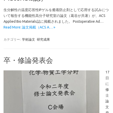
生分解性の温度応答性IPゲルを癒着防止剤として応用する試みにつ
いて報告する機能性高分子研究室の論文（葛谷が共著）が、ACS
Applied Bio Materials誌に掲載されました。 Postoperative Ad…
Read More: 論文掲載（ACS A… »
カテゴリー:
学術論文
研究成果
卒・修論発表会
17
日
に
修
士
論
文
発