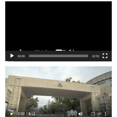
動
画
プ
レ
ー
ヤ
ー
00:00
02:53