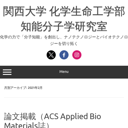
コ
ン
関西大学 化学生命工学部
テ
ン
ツ
へ
知能分子学研究室
ス
キ
ッ
化学の力で「分子知能」を創出し、ナノテクノロジーとバイオテクノロ
プ
ジーを切り拓く
Menu
月別アーカイブ:
2021年2月
論文掲載（ACS Applied Bio
Materials誌）