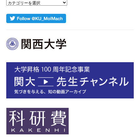
カ
テ
ゴ
リ
ー