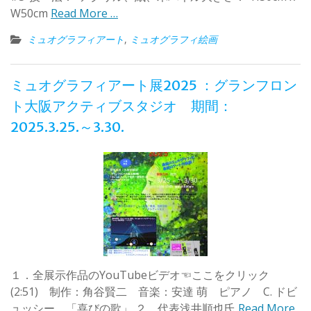
W50cm
Read More …
ミュオグラフィアート
,
ミュオグラフィ絵画
ミュオグラフィアート展2025 ：グランフロン
ト大阪アクティブスタジオ 期間：
2025.3.25.～3.30.
１．全展示作品のYouTubeビデオ☜ここをクリック
(2:51) 制作：角谷賢二 音楽：安達 萌 ピアノ C. ドビ
ュッシー 「喜びの歌」 ２．代表浅井順也氏
Read More