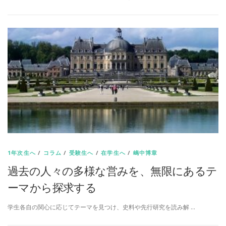
1年次生へ
/
コラム
/
受験生へ
/
在学生へ
/
嶋中博章
過去の人々の多様な営みを、無限にあるテ
ーマから探求する
学生各自の関心に応じてテーマを見つけ、史料や先行研究を読み解 …