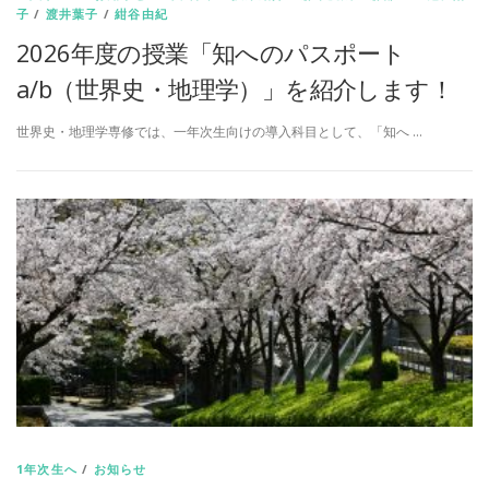
子
/
渡井葉子
/
紺谷由紀
2026年度の授業「知へのパスポート
a/b（世界史・地理学）」を紹介します！
世界史・地理学専修では、一年次生向けの導入科目として、「知へ …
1年次生へ
/
お知らせ