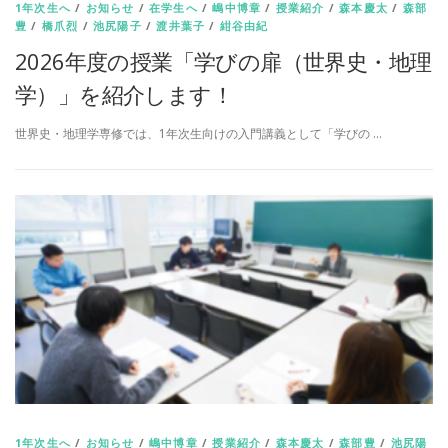
1年次生へ
/
お知らせ
/
在学生へ
/
嶋中博章
/
授業紹介
/
森本慶太
/
森部
豊
/
橋爪烈
/
池尻陽子
/
渡井葉子
/
紺谷由紀
2026年度の授業「学びの扉（世界史・地理
学）」を紹介します！
世界史・地理学専修では、1年次生向けの入門講義として「学びの …
1年次生へ
/
お知らせ
/
嶋中博章
/
授業紹介
/
森本慶太
/
森部豊
/
池尻陽