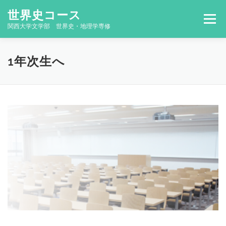
コ
世界史コース
ン
メニュー
テ
関西大学文学部 世界史・地理学専修
ン
ツ
へ
コースの概要
何が学べるの？
教員紹介
1年次生へ
ス
キ
ッ
プ
研究活動
卒業論文
大学院
コンタクト