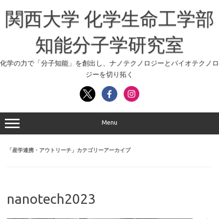
コ
ン
関西大学 化学生命工学部
テ
ン
ツ
へ
知能分子学研究室
ス
キ
ッ
化学の力で「分子知能」を創出し、ナノテクノロジーとバイオテクノロ
プ
ジーを切り拓く
Menu
「
産学連携・アウトリーチ
」カテゴリーアーカイブ
nanotech2023