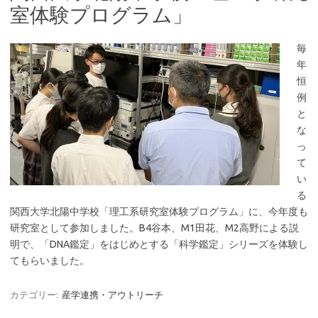
室体験プログラム」
毎
年
恒
例
と
な
っ
て
い
る
関西大学北陽中学校「理工系研究室体験プログラム」に、今年度も
研究室として参加しました。B4谷本、M1田花、M2高野による説
明で、「DNA鑑定」をはじめとする「科学鑑定」シリーズを体験し
てもらいました。
カテゴリー:
産学連携・アウトリーチ