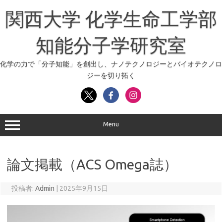
コ
ン
関西大学 化学生命工学部
テ
ン
ツ
へ
知能分子学研究室
ス
キ
ッ
化学の力で「分子知能」を創出し、ナノテクノロジーとバイオテクノロ
プ
ジーを切り拓く
Menu
論文掲載（ACS Omega誌）
投稿者:
Admin
|
2025年9月15日