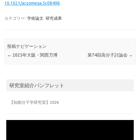
10.1021/acsomega.5c08498
.
カテゴリー:
学術論文
研究成果
投稿ナビゲーション
←
2025年大阪・関西万博
第74回高分子討論会
→
研究室紹介パンフレット
【知能分子学研究室】2026
動
画
プ