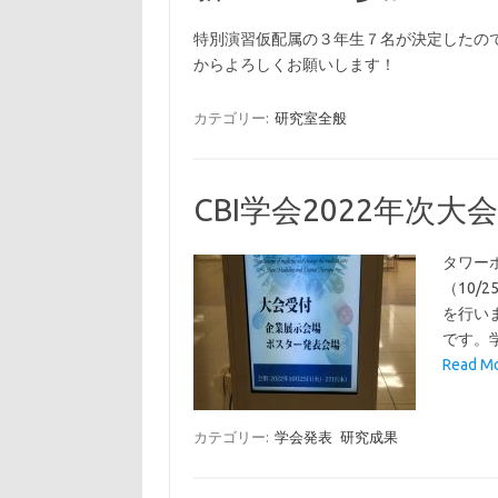
特別演習仮配属の３年生７名が決定したの
からよろしくお願いします！
カテゴリー:
研究室全般
CBI学会2022年次大会
タワーホ
（10/
を行い
です。
Read M
カテゴリー:
学会発表
研究成果