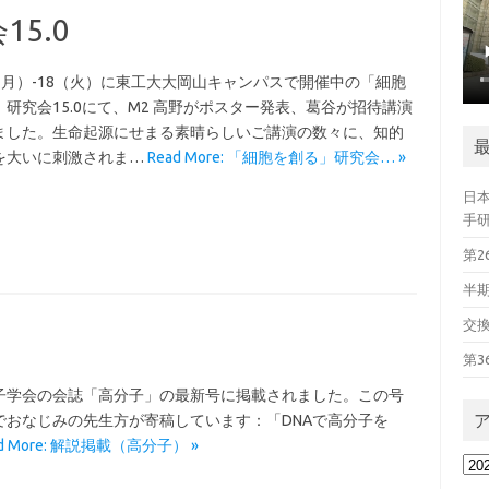
5.0
7（月）-18（火）に東工大大岡山キャンパスで開催中の「細胞
」研究会15.0にて、M2 高野がポスター発表、葛谷が招待講演
ました。生命起源にせまる素晴らしいご講演の数々に、知的
を大いに刺激されま…
Read More: 「細胞を創る」研究会… »
日
手
第
半
交
第
子学会の会誌「高分子」の最新号に掲載されました。この号
おなじみの先生方が寄稿しています：「DNAで高分子を
ad More: 解説掲載（高分子） »
ア
ー