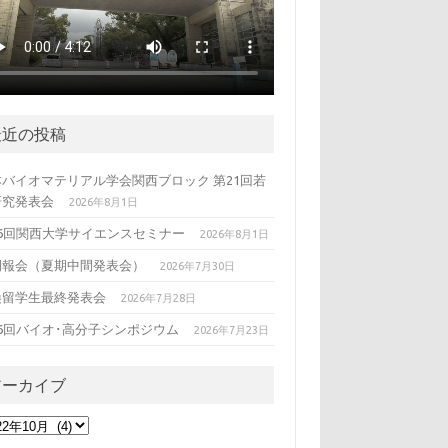
最近の投稿
本バイオマテリアル学会関西ブロック 第21回若
研究発表会
2026年8月1日
26回関西大学サイエンスセミナー
2026年8月1日
期報会（夏期中間発表会）
2026年7月30日
換留学生最終発表会
2026年7月28日
36回バイオ･高分子シンポジウム
2026年7月23日
アーカイブ