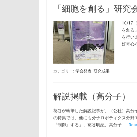
「細胞を創る」研究会1
10/1
を創る
を行い
好奇心
カテゴリー:
学会発表
研究成果
解説掲載（高分子）
葛谷が執筆した解説記事が、（公社）高分
の特集では、他にも分子ロボティクス分野で
『制御』する」、葛谷明紀、高分子, …
Re