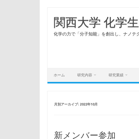
コ
ン
テ
関西大学 化学
ン
ツ
へ
化学の力で「分子知能」を創出し、ナノテ
ス
キ
ッ
プ
ホーム
研究内容
研究業績
月別アーカイブ:
2022年10月
新メンバー参加