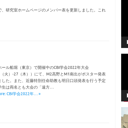
動
画
で、研究室ホームページのメンバー表を更新しました。これ
プ
レ
ー
ヤ
ー
動
画
プ
ール船堀（東京）で開催中のCBI学会2022年大会
レ
25（火）-27（木））にて、M2高野とM1南出がポスター発表
ー
ました。また、近藤特別任命助教も明日口頭発表を行う予定
ヤ
学生は両名とも大会の「遠方…
ー
ore: CBI学会2022年… »