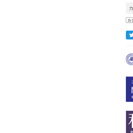
カ
イ
ブ
カ
テ
ゴ
リ
ー