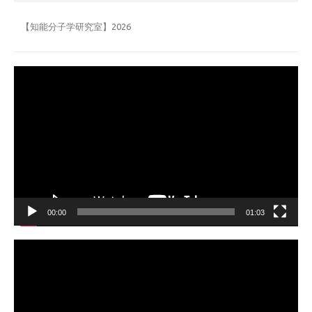
【知能分子学研究室】2026
動
画
プ
レ
ー
ヤ
ー
00:00
01:03
動
画
プ
レ
ー
ヤ