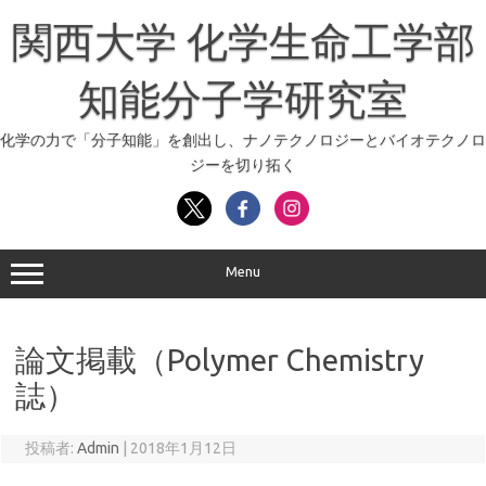
コ
ン
関西大学 化学生命工学部
テ
ン
ツ
へ
知能分子学研究室
ス
キ
ッ
化学の力で「分子知能」を創出し、ナノテクノロジーとバイオテクノロ
プ
ジーを切り拓く
Menu
論文掲載（Polymer Chemistry
誌）
投稿者:
Admin
|
2018年1月12日