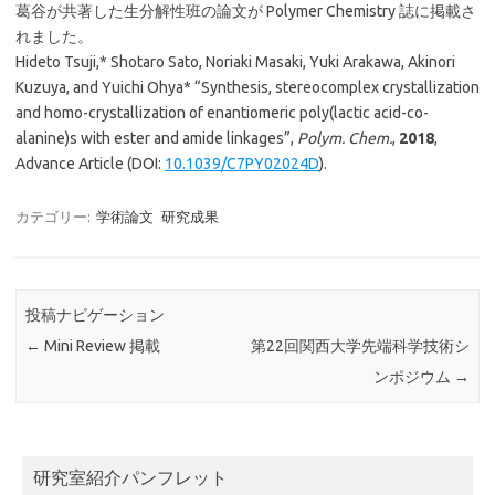
葛谷が共著した生分解性班の論文が Polymer Chemistry 誌に掲載さ
れました。
Hideto Tsuji,* Shotaro Sato, Noriaki Masaki, Yuki Arakawa, Akinori
Kuzuya, and Yuichi Ohya* “Synthesis, stereocomplex crystallization
and homo-crystallization of enantiomeric poly(lactic acid-co-
alanine)s with ester and amide linkages”,
Polym. Chem.
,
2018
,
Advance Article (DOI:
10.1039/C7PY02024D
).
カテゴリー:
学術論文
研究成果
投稿ナビゲーション
←
Mini Review 掲載
第22回関西大学先端科学技術シ
ンポジウム
→
研究室紹介パンフレット