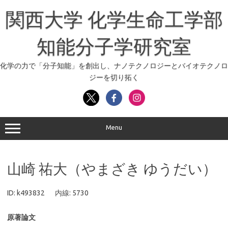
コ
ン
関西大学 化学生命工学部
テ
ン
ツ
へ
知能分子学研究室
ス
キ
ッ
化学の力で「分子知能」を創出し、ナノテクノロジーとバイオテクノロ
プ
ジーを切り拓く
Menu
山崎 祐大（やまざき ゆうだい）
ID: k493832 内線: 5730
原著論文