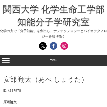
コ
ン
関西大学 化学生命工学部
テ
ン
ツ
へ
知能分子学研究室
ス
キ
ッ
化学の力で「分子知能」を創出し、ナノテクノロジーとバイオテクノロ
プ
ジーを切り拓く
Menu
安部 翔太（あべ しょうた）
ID: k287978
原著論文