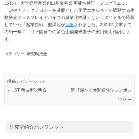
JSTの「大学発新産業創出基金事業 可能性検証」プログラムに、
「DNAナノテクノロジーを基盤とした化学エネルギーで駆動する生
物発光ディスプレイデバイスの事業化検証」というタイトルで応募
していた「起業挑戦」型課題が
採択
されました。2024年度末まで
の約一年半、目下開発中の多色生物発光素子の実用化を検討しま
す。
カテゴリー:
研究助成金
投稿ナビゲーション
←
JST 新技術説明会
第17回バイオ関連化学シンポジ
ウム
→
研究室紹介パンフレット