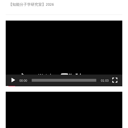
【知能分子学研究室】2026
動
画
プ
レ
ー
ヤ
ー
00:00
01:03
動
画
プ
レ
ー
ヤ
ー