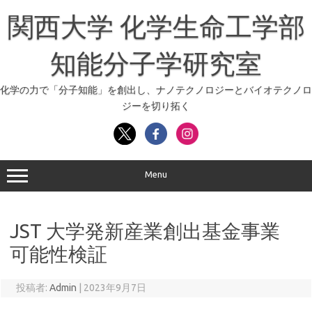
コ
ン
関西大学 化学生命工学部
テ
ン
ツ
へ
知能分子学研究室
ス
キ
ッ
化学の力で「分子知能」を創出し、ナノテクノロジーとバイオテクノロ
プ
ジーを切り拓く
Menu
JST 大学発新産業創出基金事業
可能性検証
投稿者:
Admin
|
2023年9月7日