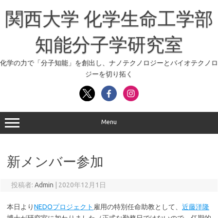
コ
ン
関西大学 化学生命工学部
テ
ン
ツ
へ
知能分子学研究室
ス
キ
ッ
化学の力で「分子知能」を創出し、ナノテクノロジーとバイオテクノロ
プ
ジーを切り拓く
Menu
新メンバー参加
投稿者:
Admin
|
2020年12月1日
本日より
NEDOプロジェクト
雇用の特別任命助教として、
近藤洋隆