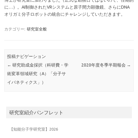
博士が研究室に加わりました（正式な勤務日ではないので、任期的
に…）。AI制御されたVRシステムと原子間力顕微鏡、さらにDNA
オリガミ分子ロボットの統合にチャレンジしていただきます。
カテゴリー:
研究室全般
投稿ナビゲーション
←
研究助成金採択（科研費・学
2020年度冬季半期報会
→
術変革領域研究（A）「分子サ
イバネティクス」）
研究室紹介パンフレット
【知能分子学研究室】2026