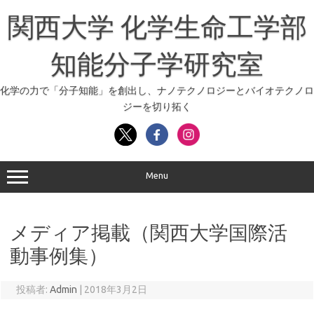
コ
ン
関西大学 化学生命工学部
テ
ン
ツ
へ
知能分子学研究室
ス
キ
ッ
化学の力で「分子知能」を創出し、ナノテクノロジーとバイオテクノロ
プ
ジーを切り拓く
Menu
メディア掲載（関西大学国際活
動事例集）
投稿者:
Admin
|
2018年3月2日