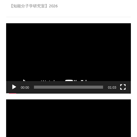
【知能分子学研究室】2026
動
画
プ
レ
ー
ヤ
ー
00:00
01:03
動
画
プ
レ
ー
ヤ
ー