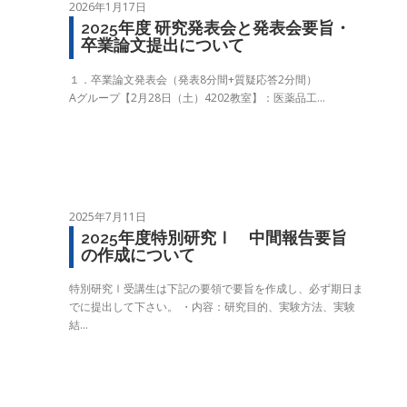
2026年1月17日
2025年度 研究発表会と発表会要旨・
卒業論文提出について
１．卒業論文発表会（発表8分間+質疑応答2分間）
Aグループ【2月28日（土）4202教室】：医薬品工…
2025年7月11日
2025年度特別研究Ⅰ 中間報告要旨
の作成について
特別研究Ⅰ受講生は下記の要領で要旨を作成し、必ず期日ま
でに提出して下さい。 ・内容：研究目的、実験方法、実験
結…