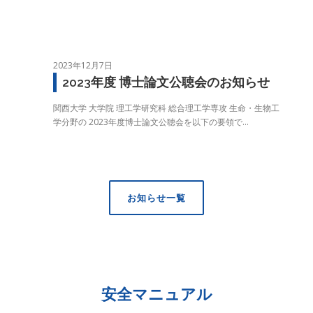
2023年12月7日
2023年度 博⼠論⽂公聴会のお知らせ
関⻄⼤学 ⼤学院 理⼯学研究科 総合理⼯学専攻 ⽣命・⽣物⼯
学分野の 2023年度博⼠論⽂公聴会を以下の要領で…
お知らせ一覧
安全マニュアル