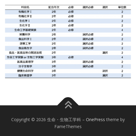
Copyright © 2026 生命・生物工学科
–
OnePress
theme by
FameThemes