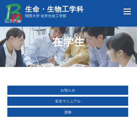
コ
生命・生物工学科
ン
メニュー
テ
関西大学 化学生命工学部
ン
ツ
へ
在学生
学科紹介
カリキュラム
教員・研究室
就職・進路
ス
キ
ッ
To current students
プ
取得できる資格
学生の声
進学希望の方へ
在学生
お知らせ
安全マニュアル
資格