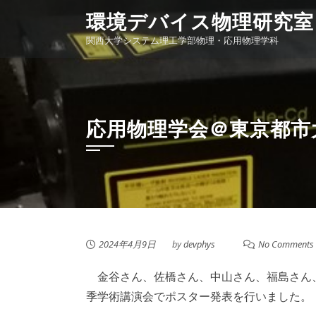
Skip
環境デバイス物理研究室
to
関西大学システム理工学部物理・応用物理学科
content
応用物理学会＠東京都市
2024年4月9日
by
devphys
No Comments
金谷さん、佐橋さん、中山さん、福島さん
季学術講演会でポスター発表を行いました。