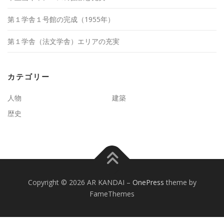
第１学舎１号館の完成（1955年）
第１学舎（法文学舎）エリアの充実
カテゴリー
人物
建築
歴史
Copyright © 2026 AR KANDAI
–
OnePress
theme by
FameThemes