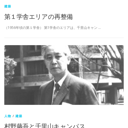
建築
第１学舎エリアの再整備
（1956年頃の第１学舎） 第1学舎のエリアは、千里山キャン …
人物
/
建築
村野藤吾と千里山キャンパス