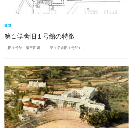
建築
第１学舎旧１号館の特徴
（旧１号館１階平面図） （第１学舎旧１号館） …