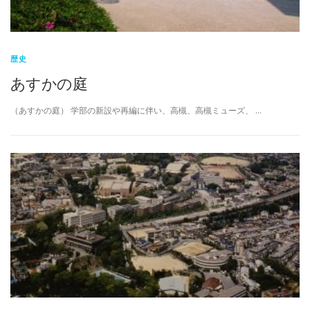
一
覧
歴史
あすかの庭
（あすかの庭） 学部の新設や再編に伴い、高槻、高槻ミューズ、 …