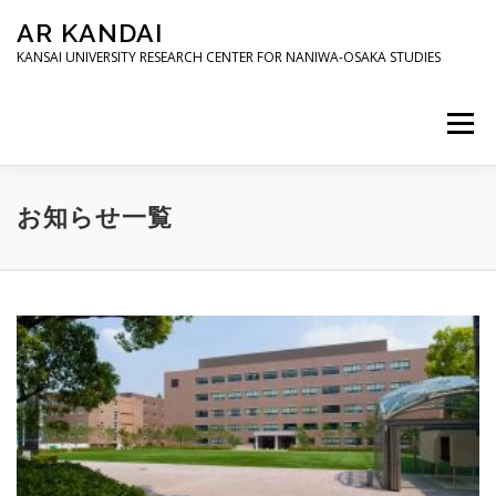
コ
AR KANDAI
ン
テ
KANSAI UNIVERSITY RESEARCH CENTER FOR NANIWA-OSAKA STUDIES
ン
ツ
へ
メニュー
ス
キ
ッ
HOME
お知らせ一覧
歴史
建築
人物
プ
お知らせ一覧
お
知
ら
せ