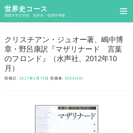
コ
世界史コース
ン
メニュー
テ
関西大学文学部 世界史・地理学専修
ン
ツ
へ
コースの概要
何が学べるの？
教員紹介
クリスチアン・ジュオー著、嶋中博
ス
キ
章・野呂康訳『マザリナード 言葉
ッ
のフロンド』（水声社、2012年10
プ
研究活動
卒業論文
大学院
コンタクト
月）
投稿日:
2021年2月16日
投稿者:
SEKAISHI