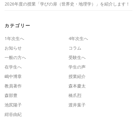
2026年度の授業「学びの扉（世界史・地理学）」を紹介します！
カテゴリー
1年次生へ
4年次生へ
お知らせ
コラム
一般の方へ
受験生へ
在学生へ
学生の声
嶋中博章
授業紹介
教員著作
森本慶太
森部豊
橋爪烈
池尻陽子
渡井葉子
紺谷由紀