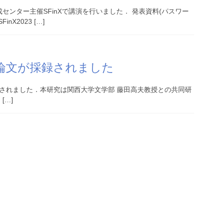
ンター主催SFinXで講演を行いました． 発表資料(パスワー
SFinX2023 […]
talsに論文が採録されました
talsに採録されました．本研究は関西大学文学部 藤田高夫教授との共同研
 […]