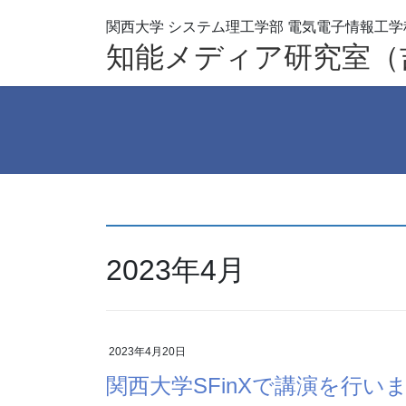
コ
ナ
ン
ビ
知能メディア研究室（
テ
ゲ
ン
ー
ツ
シ
へ
ョ
ス
ン
キ
に
ッ
移
プ
動
2023年4月
2023年4月20日
関西大学SFinXで講演を行い