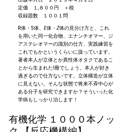
定価 １,８００円 ＋税
収録題数 １００１問
R体・S体、
E
体・
Z
体の見分け方と、これ
を用いた同一化合物、エナンチオマー、ジ
アステレオマーの識別の仕方、実践練習を
これでもかというくらいに扱っています。
著者本人が立体とか異性体オタクであるこ
とから生まれた1冊でしょう。本人が好き
過ぎるので仕方ないです。立体構造が立体
に見えない。そんな状態で将来不斉中心が
ある分子を研究できますか？そういった化
学病もしっかり治します！
有機化学 １０００本ノッ
ク 【反応機構編】