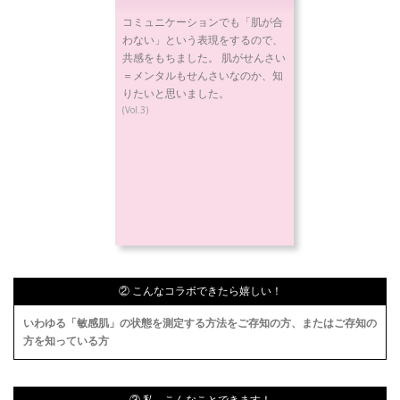
コミュニケーションでも「肌が合
わない」という表現をするので、
共感をもちました。 肌がせんさい
＝メンタルもせんさいなのか、知
りたいと思いました。
(Vol.3)
② こんなコラボできたら嬉しい！
いわゆる「敏感肌」の状態を測定する方法をご存知の方、またはご存知の
方を知っている方
③ 私、こんなことできます！