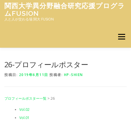
コ
関西大学異分野融合研究応援プログラ
ン
ムFUSION
テ
人と人が交わる場 関大 FUSION
ン
ツ
へ
メニュー
ス
キ
ッ
プ
HOME
FUSIONプログラムとは
26-プロフィールポスター
投稿日:
2019年6月11日
投稿者:
HP-SHIEN
プロフィールポスター
１分ポスター紹介
プロフィールポスター一覧
> 26
FUSION＋
お問い合わせ
NEWS一覧
Vol.02
Vol.01