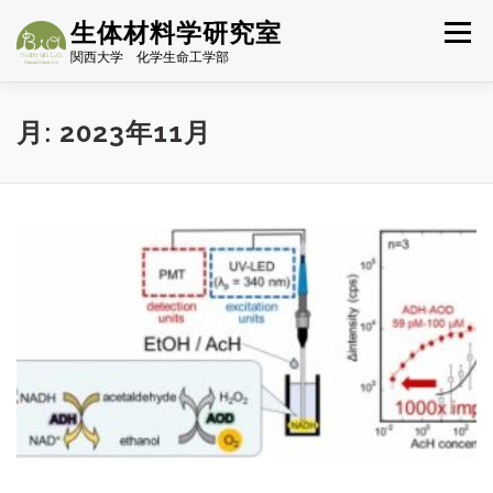
コ
生体材料学研究室
ン
メニュー
テ
関西大学 化学生命工学部
ン
ツ
HOME
チーム
研究背景
進行中のテーマ
へ
月:
2023年11月
ス
キ
研究業績
受賞(2020~)
MAP
LINK
ッ
プ
NEWS一覧
ENGLISH