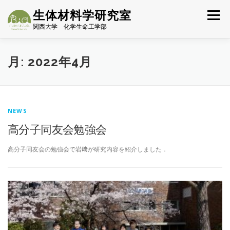
コ
生体材料学研究室
ン
メニュー
テ
関西大学 化学生命工学部
ン
ツ
HOME
チーム
研究背景
進行中のテーマ
へ
月:
2022年4月
ス
キ
研究業績
受賞(2020~)
MAP
LINK
ッ
プ
NEWS
NEWS一覧
ENGLISH
高分子同友会勉強会
高分子同友会の勉強会で岩﨑が研究内容を紹介しました．