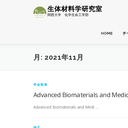
コ
生体材料学研究室
ン
関西大学 化学生命工学部
テ
ン
ツ
HOME
チ
へ
ス
キ
ッ
月:
2021年11月
プ
学会発表
Advanced Biomaterials and Medi
Advanced Biomaterials and Medi …
論文