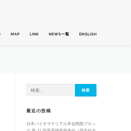
)
MAP
LINK
NEWS一覧
ENGLISH
検
索:
最近の投稿
日本バイオマテリアル学会関西ブロッ
ク 第 21 回若手研究発表会（同志社大