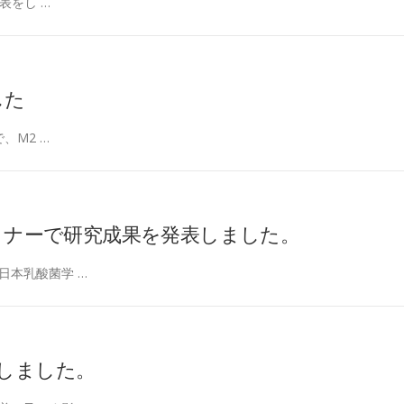
表をし …
した
、M2 …
セミナーで研究成果を発表しました。
日本乳酸菌学 …
表しました。