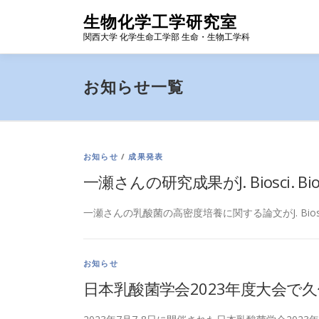
コ
生物化学工学研究室
ン
関西大学 化学生命工学部 生命・生物工学科
テ
ン
ツ
お知らせ一覧
へ
ス
キ
ッ
プ
お
お知らせ
/
成果発表
一瀬さんの研究成果がJ. Biosci. 
知
一瀬さんの乳酸菌の高密度培養に関する論文がJ. Biosc
ら
お知らせ
せ
日本乳酸菌学会2023年度大会で
一