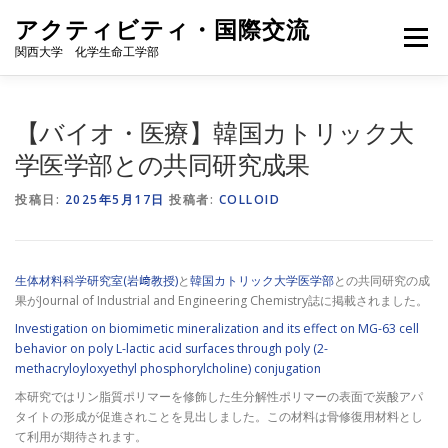
コ
アクティビティ・国際交流
ン
メニュー
テ
関西大学 化学生命工学部
ン
ツ
へ
ホーム
グローバル人材育成プログラムについて
【バイオ・医療】韓国カトリック大
ス
キ
学医学部との共同研究成果
ッ
プ
ニュース一覧
投稿日:
2025年5月17日
投稿者:
COLLOID
生体材料科学研究室(岩﨑教授)
と
韓国カトリック大学医学部
との共同研究の成
果がJournal of Industrial and Engineering Chemistry誌に掲載されました。
Investigation on biomimetic mineralization and its effect on MG-63 cell
behavior on poly L-lactic acid surfaces through poly (2-
methacryloyloxyethyl phosphorylcholine) conjugation
本研究ではリン脂質ポリマーを修飾した生分解性ポリマーの表面で炭酸アパ
タイトの形成が促進されことを見出しました。この材料は骨修復用材料とし
て利用が期待されます。