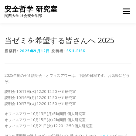
コ
安全哲学 研究室
ン
メニュー
テ
関西大学 社会安全学部
ン
ツ
へ
HOME
NEWS
FOR STUDENTS
MEMBERS
当ゼミを希望する皆さんへ 2025
ス
キ
投稿日:
2025年9月12日
投稿者:
SSH-RISK
ッ
プ
WORKS
BLOG
ALUMNI
ACCESS
ENGLISH
2025年度のゼミ説明会・オフィスアワーは、下記の日程です。お気軽にどう
ぞ。
説明会 10月1日(水) 12:20-12:50 ゼミ研究室
説明会 10月6日(月) 12:20-12:50 ゼミ研究室
説明会 10月7日(火) 12:20-12:50 ゼミ研究室
オフィスアワー 10月13日(月) 5時間目 個人研究室
オフィスアワー 10月15日(水) 2時間目 個人研究室
オフィスアワー 10月21日(火) 12:20-12:50 個人研究室
ゼミの雰囲気や過去のゼミの記録などを載せているので，
こちら
のページを