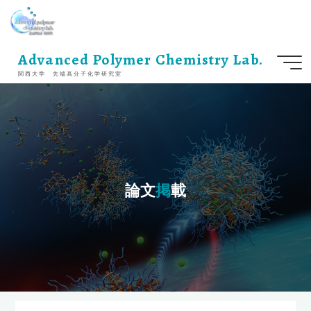
コ
ン
テ
ン
Advanced Polymer Chemistry Lab.
ツ
関西大学 先端高分子化学研究室
へ
ス
キ
ッ
プ
論
文
掲
載