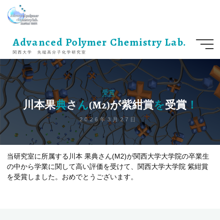
コ
ン
テ
ン
Advanced Polymer Chemistry Lab.
ツ
関西大学 先端高分子化学研究室
へ
ス
キ
ッ
受賞
プ
川
本
果
典
さ
ん
(
M
2
)
が
紫
紺
賞
を
受
賞
！
2026年3月27日
当研究室に所属する川本 果典さん(M2)が関西大学大学院の卒業生
の中から学業に関して高い評価を受けて、関西大学大学院 紫紺賞
を受賞しました。おめでとうございます。