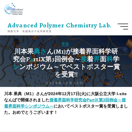
コ
ン
テ
ン
Advanced Polymer Chemistry Lab.
ツ
関西大学 先端高分子化学研究室
へ
ス
受賞
キ
川
本
果
典
さ
ん
(
M
1
)
が
接
着
界
面
科
学
研
ッ
究
会
P
a
r
t
I
X
第
3
回
例
会
～
接
着
界
面
科
学
プ
シ
ン
ポ
ジ
ウ
ム
～
で
ベ
ス
ト
ポ
ス
タ
ー
賞
を
受
賞
!
!
2024年12月19日
川本 果典（M1）さんが2024年12月17日(火)に大阪公立大学 I-site
なんばで開催されました
接着界面科学研究会PartⅨ第3回例会～接
着界面科学シンポジウム～
においてベストポスター賞を受賞しまし
た。おめでとうございます！