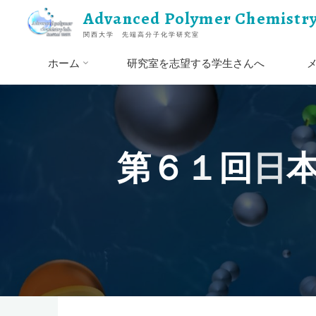
コ
Advanced Polymer Chemistry
ン
関西大学 先端高分子化学研究室
テ
ン
ホーム
研究室を志望する学生さんへ
ツ
へ
ス
キ
ッ
第
６
１
回
日
プ