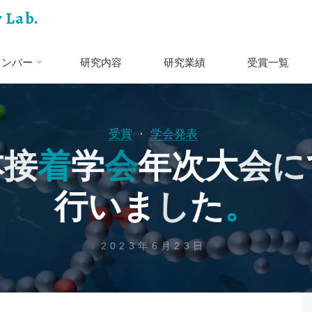
 Lab.
メンバー
研究内容
研究業績
受賞一覧
受賞
学会発表
本
接
着
着
学
会
会
年
次
大
会
に
行
い
ま
し
た
。
。
2023年6月23日