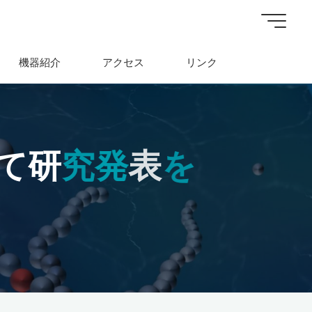
機器紹介
アクセス
リンク
て
研
究
究
発
発
表
を
を