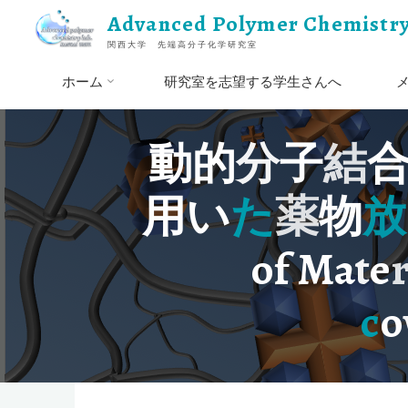
コ
Advanced Polymer Chemistry
ン
関西大学 先端高分子化学研究室
テ
ン
ホーム
研究室を志望する学生さんへ
ツ
へ
ス
動
的
分
子
結
キ
ッ
用
い
た
薬
物
放
プ
o
f
M
a
t
e
c
o