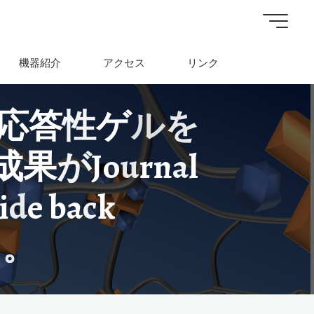
機器紹介
アクセス
リンク
応
答
性
ゲ
ル
を
成
果
が
J
o
u
r
n
a
l
i
d
e
b
a
c
k
た
。