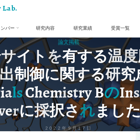
 Lab.
メンバー
研究内容
研究業績
受賞一覧
論文掲載
合
サ
イ
ト
を
有
す
る
温
度
出
制
御
に
関
す
る
研
究
r
i
a
l
s
C
h
e
m
i
s
t
r
y
B
の
I
n
s
v
e
r
に
採
択
さ
れ
ま
し
2022年9月17日