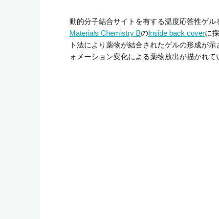
動的分子結合サイトを有する温度応答性ゲル
Materials Chemistry B
の
Inside back cover
に
ト法により薬物が結合されたゲルの形成が示
ォメーション変化による薬物放出が描かれて