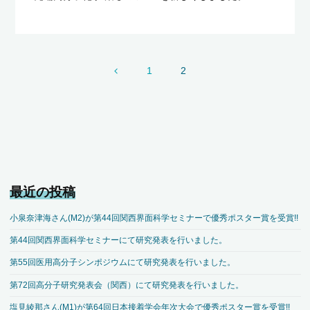
1
2
投
稿
の
ペ
最近の投稿
ー
小泉奈津海さん(M2)が第44回関西界面科学セミナーで優秀ポスター賞を受賞!!
ジ
第44回関西界面科学セミナーにて研究発表を行いました。
第55回医用高分子シンポジウムにて研究発表を行いました。
送
第72回高分子研究発表会（関西）にて研究発表を行いました。
り
塩見綾那さん(M1)が第64回日本接着学会年次大会で優秀ポスター賞を受賞!!