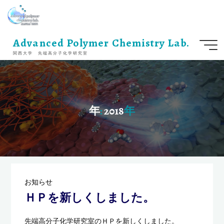
コ
ン
テ
ン
Advanced Polymer Chemistry Lab.
ツ
関西大学 先端高分子化学研究室
へ
ス
キ
ッ
プ
年
:
:
2
0
1
8
年
年
お知らせ
ＨＰを新しくしました。
先端高分子化学研究室のＨＰを新しくしました。