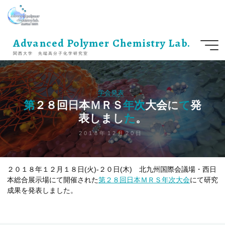
コ
ン
テ
ン
Advanced Polymer Chemistry Lab.
ツ
関西大学 先端高分子化学研究室
へ
ス
キ
ッ
学会発表
プ
第
第
２
８
回
日
本
Ｍ
Ｒ
Ｓ
年
年
次
大
会
に
て
て
発
表
し
ま
し
た
た
。
2018年12月20日
２０１８年１２月１８日(火)-２０日(木) 北九州国際会議場・西日
本総合展示場にて開催された
第２８回日本ＭＲＳ年次大会
にて研究
成果を発表しました。