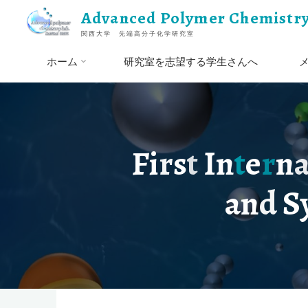
コ
Advanced Polymer Chemistry
ン
関西大学 先端高分子化学研究室
テ
ン
ホーム
研究室を志望する学生さんへ
ツ
へ
ス
キ
ッ
F
i
r
s
t
I
n
t
e
r
n
プ
a
n
d
S