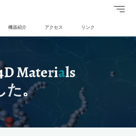
機器紹介
アクセス
リンク
4
D
M
a
t
e
r
i
a
l
s
し
た
。