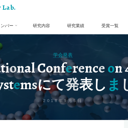
 Lab.
メンバー
研究内容
研究業績
受賞一覧
学会発表
a
t
i
o
n
a
l
C
o
n
f
e
r
e
n
c
e
o
n
y
s
t
e
m
s
に
て
発
表
し
ま
2018年9月5日