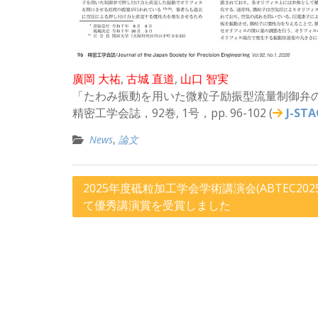
廣岡 大祐
,
古城 直道
,
山口 智実
「たわみ振動を用いた微粒子励振型流量制御弁
精密工学会誌，92巻, 1号，pp. 96-102 (
J-S
News
,
論文
投
2025年度砥粒加工学会学術講演会(ABTEC202
て優秀講演賞を受賞しました
稿
ナ
ビ
ゲ
ー
シ