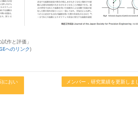
の試作と評価」
TAGEへのリンク
)
5)におい
メンバー，研究業績を更新しま