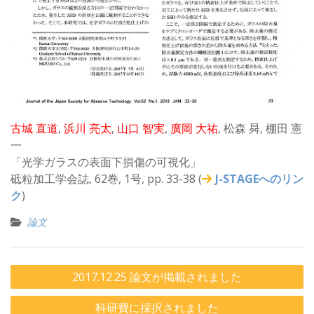
古城 直道
,
浜川 亮太
,
山口 智実
,
廣岡 大祐
, 松森 曻, 棚田 憲
一
「光学ガラスの表面下損傷の可視化」
砥粒加工学会誌, 62巻, 1号, pp. 33-38 (
J-STAGEへのリン
ク
)
論文
投
2017.12.25 論文が掲載されました
稿
科研費に採択されました
ナ