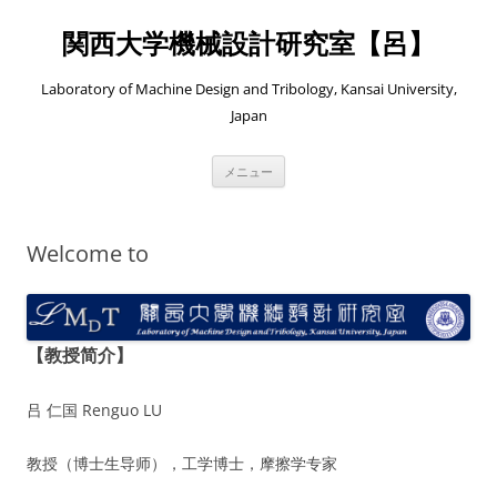
コ
ン
関西大学機械設計研究室【呂】
テ
ン
ツ
へ
Laboratory of Machine Design and Tribology, Kansai University,
ス
キ
Japan
ッ
プ
メニュー
Welcome to
【教授简介】
吕 仁国 Renguo LU
教授（博士生导师），工学博士，摩擦学专家