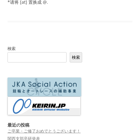
*请将 [at] 置换成 @.
検索
検索
最近の投稿
ご卒業・ご修了おめでとうございます！
関西支部卒研発表